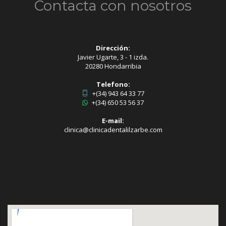
Contacta con nosotros
Dirección:
Javier Ugarte, 3 - 1 izda.
20280 Hondarribia
Telefono:
+(34) 943 64 33 77
+(34) 650 53 56 37
E-mail:
clinica@clinicadentalilzarbe.com