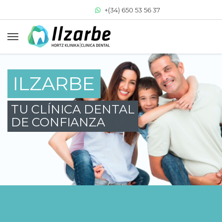
+(34) 650 53 56 37
+(34) 943 64 33 77
clinica@clinicadentalilzarbe.com
ILZARBE
TU CLÍNICA DENTAL
DE CONFIANZA